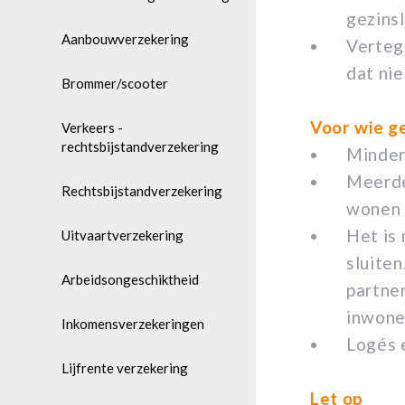
gezinsl
Aanbouwverzekering
Verteg
dat ni
Brommer/scooter
Voor wie g
Verkeers -
rechtsbijstandverzekering
Minderj
Meerde
Rechtsbijstandverzekering
wonen 
Het is
Uitvaartverzekering
sluiten
Arbeidsongeschiktheid
partner
inwone
Inkomensverzekeringen
Logés 
Lijfrente verzekering
Let op