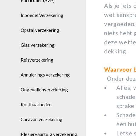
Particulier (AVP)
Als je iets
wet aanspra
Inboedel Verzekering
vergoeden. 
Opstal verzekering
niets hebt 
deze wettel
Glas verzekering
dekking.
Reisverzekering
Waarvoor b
Annulerings verzekering
Onder deze
Alles, 
Ongevallenverzekering
schade
Kostbaarheden
sprake
Schade
Caravan verzekering
een hui
Letsel
Pleziervaartuig verzekering