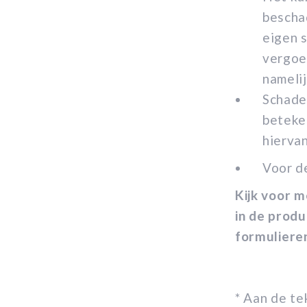
beschad
eigen s
vergoed
namelij
Schade
beteke
hiervan
Voor de
Kijk voor m
in
de
produc
formuliere
* Aan de t