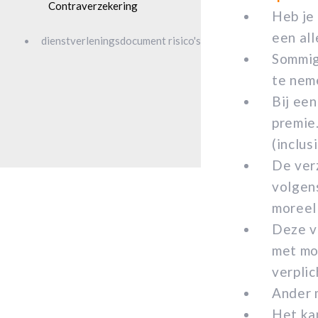
Contraverzekering
Heb je
een al
dienstverleningsdocument risico's
Sommige
te neme
Bij een
premie.
(inclus
De ver
volgen
moreel
Deze ve
met m
verpli
Ander 
Het kan