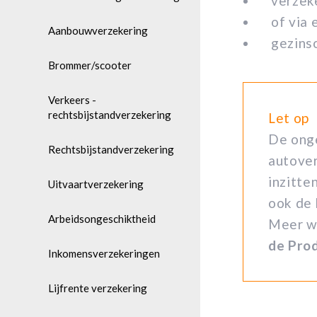
verzek
of via 
Aanbouwverzekering
gezins
Brommer/scooter
Verkeers -
rechtsbijstandverzekering
Let op
De onge
Rechtsbijstandverzekering
autove
inzitte
Uitvaartverzekering
ook de 
Arbeidsongeschiktheid
Meer w
de Prod
Inkomensverzekeringen
Lijfrente verzekering