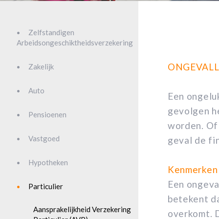
Zelfstandigen
Arbeidsongeschiktheidsverzekering
ONGEVALL
Zakelijk
Auto
Een ongeluk
gevolgen he
Pensioenen
worden. Of 
Vastgoed
geval de fi
Hypotheken
Kenmerken
Een ongeva
Particulier
betekent da
Aansprakelijkheid Verzekering
overkomt. 