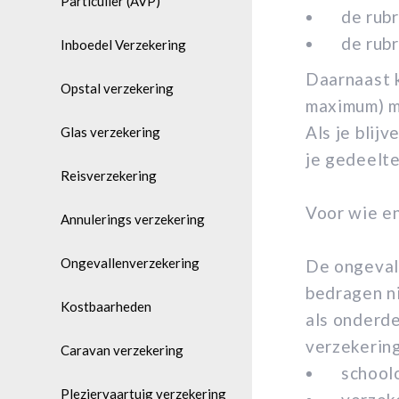
Particulier (AVP)
de rubr
de rubr
Inboedel Verzekering
Daarnaast k
Opstal verzekering
maximum) m
Als je blij
Glas verzekering
je gedeeltel
Reisverzekering
Voor wie e
Annulerings verzekering
Ongevallenverzekering
De ongevall
bedragen n
Kostbaarheden
als onderde
verzekering
Caravan verzekering
school
Pleziervaartuig verzekering