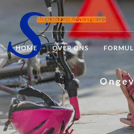
HOME
OVER ONS
FORMUL
Ongev