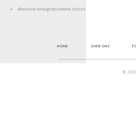
dienstverleningsdocument risico's
HOME
OVER ONS
F
© 2026