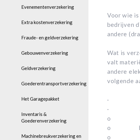
Evenementenverzekering
Voor wie is
Extra kostenverzekering
bedrijven d
andere (dra
Fraude- en geldverzekering
Wat is ver
Gebouwenverzekering
valt materi
Geldverzekering
andere elek
volgende a
Goederentransportverzekering
Het Garagepakket
· Draagba
· Schade 
Inventaris &
o Bedr
Goederenverzekering
o Extr
Machinebreukverzekering en
o Recon