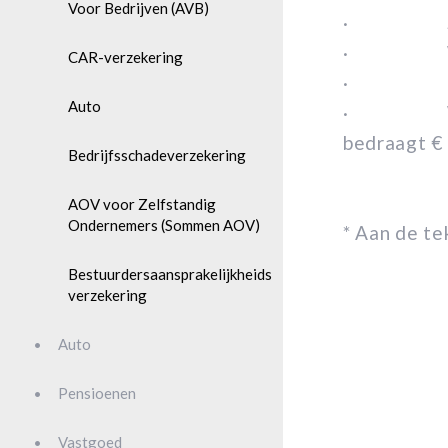
Voor Bedrijven (AVB)
· Soort
· Welke 
CAR-verzekering
· Het v
Auto
· Welk ei
bedraagt €
Bedrijfsschadeverzekering
AOV voor Zelfstandig
Ondernemers (Sommen AOV)
* Aan de t
Bestuurdersaansprakelijkheids
verzekering
Auto
Pensioenen
Vastgoed