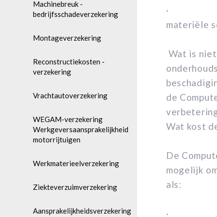
Machinebreuk -
· Datasch
bedrijfsschadeverzekering
materiële s
Montageverzekering
Wat is niet
Reconstructiekosten -
onderhouds
verzekering
beschadigi
Vrachtautoverzekering
de Compute
verbeterin
WEGAM-verzekering
Wat kost d
Werkgeversaansprakelijkheid
motorrijtuigen
De Computer
Werkmaterieelverzekering
mogelijk o
als:
Ziekteverzuimverzekering
Aansprakelijkheidsverzekering
· Aanta