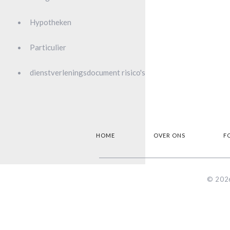
Hypotheken
Particulier
dienstverleningsdocument risico's
HOME
OVER ONS
F
© 2026