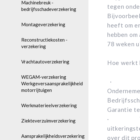
Machinebreuk -
tegen onde
bedrijfsschadeverzekering
Bijvoorbeel
Montageverzekering
heeft om er
hebben om a
Reconstructiekosten -
78 weken u
verzekering
Vrachtautoverzekering
Hoe werkt 
WEGAM-verzekering
· U vraag
Werkgeversaansprakelijkheid
motorrijtuigen
Ondernemer
Bedrijfssc
Werkmaterieelverzekering
Garantie t
· Vervolg
Ziekteverzuimverzekering
uitkerings
Aansprakelijkheidsverzekering
over dit pr