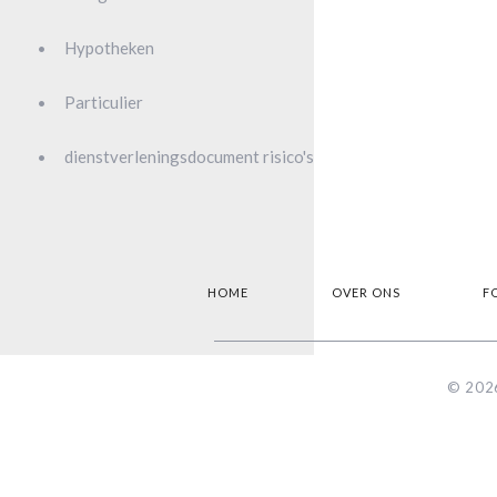
Hypotheken
Particulier
dienstverleningsdocument risico's
HOME
OVER ONS
F
© 2026