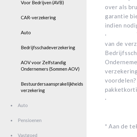
Voor Bedrijven (AVB)
over als br
garantie b
CAR-verzekering
indien nodi
Auto
· Wat kos
van de ver
Bedrijfsschadeverzekering
Bedrijfssc
Ondernemer
AOV voor Zelfstandig
Ondernemers (Sommen AOV)
verzekering
voordelen? 
Bestuurdersaansprakelijkheids
pakketkorti
verzekering
· Onder
Auto
Pensioenen
* Aan de t
Vastgoed