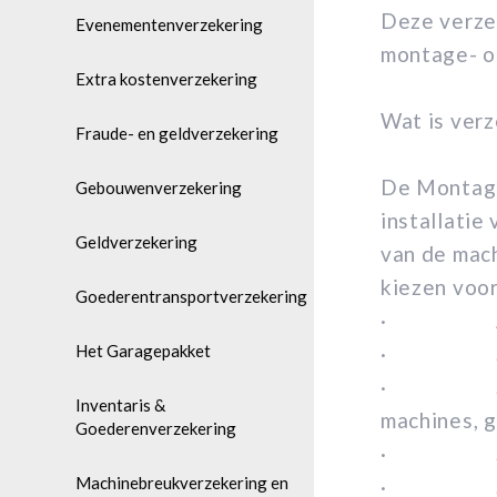
Deze verzek
Evenementenverzekering
montage- of
Extra kostenverzekering
Wat is ver
Fraude- en geldverzekering
De Montage
Gebouwenverzekering
installatie
Geldverzekering
van de mach
kiezen voo
Goederentransportverzekering
· Aansp
Het Garagepakket
· Schade
· Schade 
Inventaris &
machines, 
Goederenverzekering
· Schade 
Machinebreukverzekering en
· Schade 