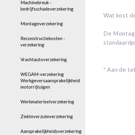
Machinebreuk -
bedrijfsschadeverzekering
Wat kost d
Montageverzekering
De Montagev
Reconstructiekosten -
standaardpr
verzekering
Vrachtautoverzekering
* Aan de t
WEGAM-verzekering
Werkgeversaansprakelijkheid
motorrijtuigen
Werkmaterieelverzekering
Ziekteverzuimverzekering
Aansprakelijkheidsverzekering