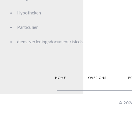
Hypotheken
Particulier
dienstverleningsdocument risico's
HOME
OVER ONS
F
© 2026