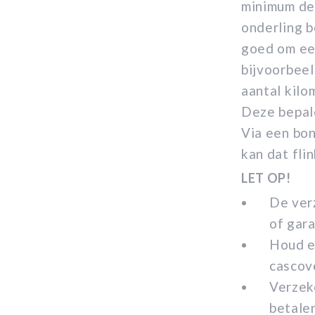
minimum dek
onderling b
goed om eer
bijvoorbeel
aantal kilo
Deze bepale
Via een bon
kan dat fli
LET OP!
De verz
of gara
Houd e
cascov
Verzek
betale