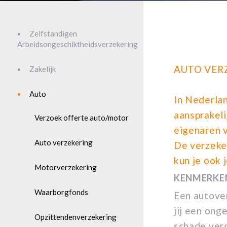
Zelfstandigen
Arbeidsongeschiktheidsverzekering
AUTO VER
Zakelijk
Auto
In Nederlan
aansprakeli
Verzoek offerte auto/motor
eigenaren v
Auto verzekering
De verzeker
kun je ook 
Motorverzekering
KENMERKE
Waarborgfonds
Een autover
jij een ong
Opzittendenverzekering
schade verg