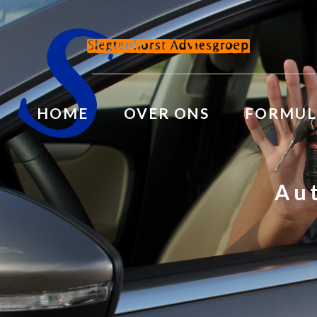
HOME
OVER ONS
FORMUL
Au