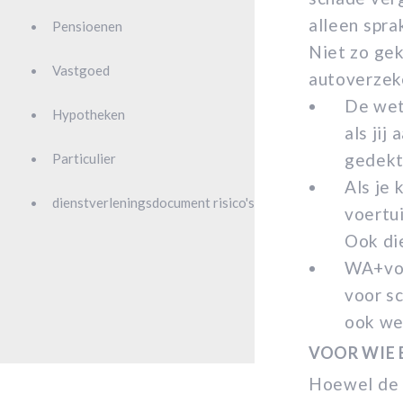
alleen spra
Pensioenen
Niet zo gek
Vastgoed
autoverzeke
De wett
Hypotheken
als jij
gedekt
Particulier
Als je 
dienstverleningsdocument risico's
voertui
Ook die
WA+vol
voor s
ook wel
VOOR WIE
Hoewel de a