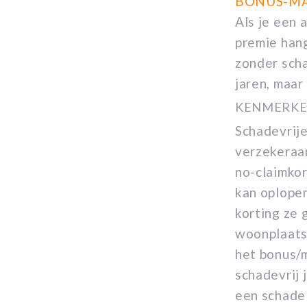
BONUS-MA
Als je een 
premie hang
zonder scha
jaren, maar
KENMERK
Schadevrije
verzekeraar
no-claimkor
kan oplopen
korting ze 
woonplaats 
het bonus/
schadevrij j
een schade 