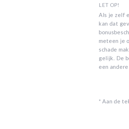
LET OP!
Als je zelf
kan dat ge
bonusbesche
meteen je o
schade make
gelijk. De 
een andere
* Aan de t