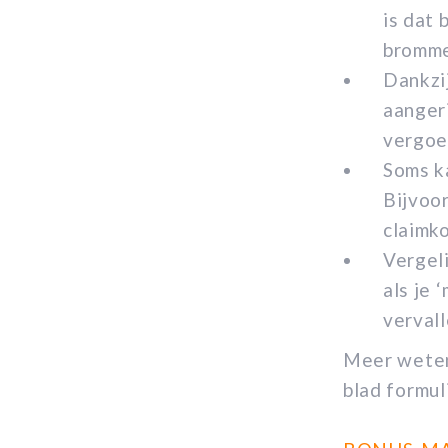
is dat 
bromme
Dankzi
aanger
vergoe
Soms ka
Bijvoo
claimko
Vergeli
als je 
verval
Meer weten
blad formul