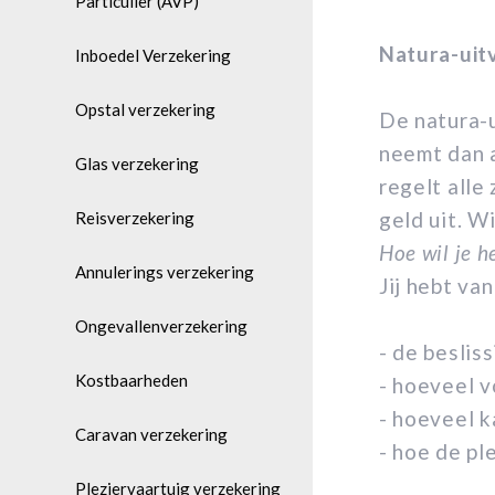
Particulier (AVP)
Natura-uit
Inboedel Verzekering
Opstal verzekering
De natura-u
neemt dan a
Glas verzekering
regelt alle
geld uit. W
Reisverzekering
Hoe wil je h
Annulerings verzekering
Jij hebt va
Ongevallenverzekering
- de beslis
Kostbaarheden
- hoeveel v
- hoeveel 
Caravan verzekering
- hoe de pl
Pleziervaartuig verzekering