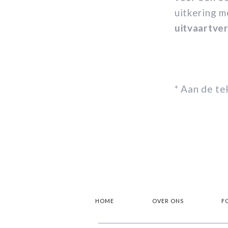
uitkering me
uitvaartver
* Aan de t
HOME
OVER ONS
F