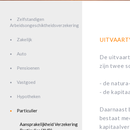
Zelfstandigen
Arbeidsongeschiktheidsverzekering
UITVAART
Zakelijk
Auto
De uitvaar
zijn twee s
Pensioenen
Vastgoed
- de natura
- de kapita
Hypotheken
Daarnaast 
Particulier
bestaat mee
Aansprakelijkheid Verzekering
kapitaalver