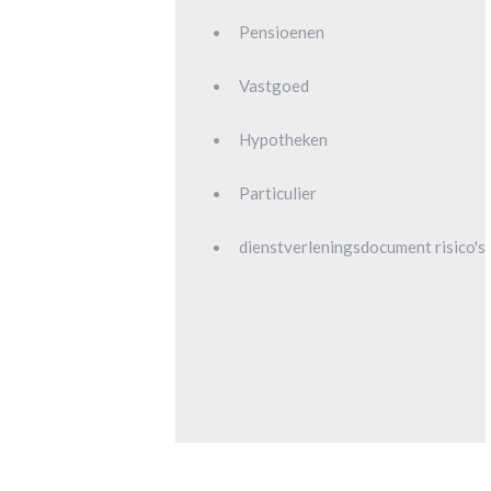
Pensioenen
Vastgoed
Hypotheken
Particulier
dienstverleningsdocument risico's