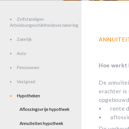
Zelfstandigen
Arbeidsongeschiktheidsverzekering
ANNUITEI
Zakelijk
Auto
Hoe werkt 
Pensioenen
Vastgoed
De annuïtei
erachter is
Hypotheken
opgebouwd 
rente 
Aflossingsvrije hypotheek
afloss
Annuiteiten hypotheek
De verhoudi