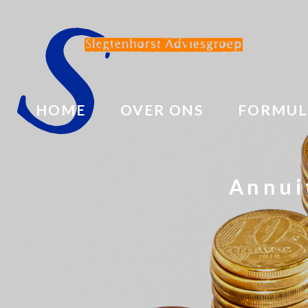
HOME
OVER ONS
FORMUL
Annui