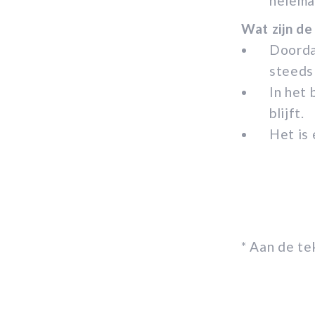
helema
Wat zijn de
Doorda
steeds
In het 
blijft.
Het is
* Aan de t