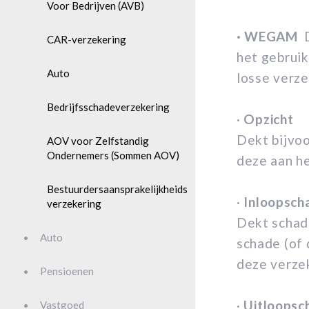
Voor Bedrijven (AVB)
· WEGAM
D
CAR-verzekering
het gebruik
Auto
losse verze
Bedrijfsschadeverzekering
·
Opzicht
Dekt bijvoo
AOV voor Zelfstandig
Ondernemers (Sommen AOV)
deze aan h
Bestuurdersaansprakelijkheids
·
Inloopsch
verzekering
Dekt schad
Auto
schade (of 
deze verze
Pensioenen
·
Uitloopsc
Vastgoed