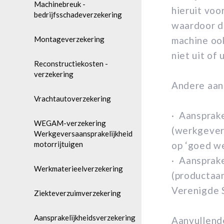
Machinebreuk -
hieruit voo
bedrijfsschadeverzekering
waardoor de
Montageverzekering
machine oo
niet uit of
Reconstructiekosten -
verzekering
Andere aans
Vrachtautoverzekering
· Aansprak
WEGAM-verzekering
(werkgever
Werkgeversaansprakelijkheid
motorrijtuigen
op ‘goed w
·
Aansprake
Werkmaterieelverzekering
(productaan
Verenigde S
Ziekteverzuimverzekering
Aansprakelijkheidsverzekering
Aanvullend