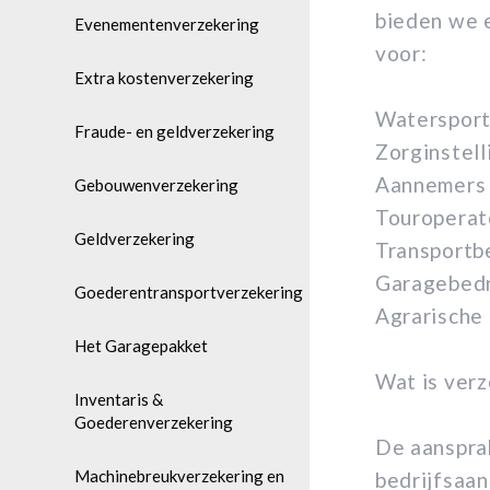
bieden we e
Evenementenverzekering
voor:
Extra kostenverzekering
Watersport
Fraude- en geldverzekering
Zorginstell
Aannemers
Gebouwenverzekering
Touroperat
Geldverzekering
Transportb
Garagebedr
Goederentransportverzekering
Agrarische 
Het Garagepakket
Wat is ver
Inventaris &
Goederenverzekering
De aanspra
Machinebreukverzekering en
bedrijfsaan