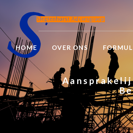
HOME
OVER ONS
FORMUL
Aansprakeli
Be